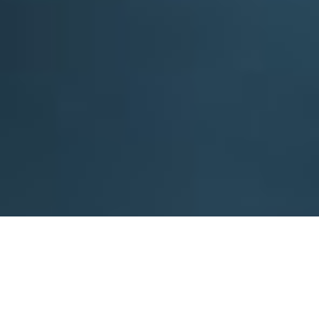
Leonbet, kullanıcı odaklı hizmetleri ve içerisinde
barındırdığı çeşitlilikle ön plana çıkan bir
platformdur. Siteyi ziyaret ettiğinizde birbirinden
kazançlı yüzlerce oyun ve yüksek oranlara sahip