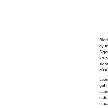
Blac
oyun
Sigo
krup
sigo
düşü
Leon
geti
üzer
oldu
olac