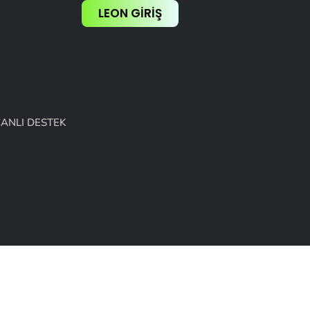
LEON GIRIŞ
ANLI DESTEK