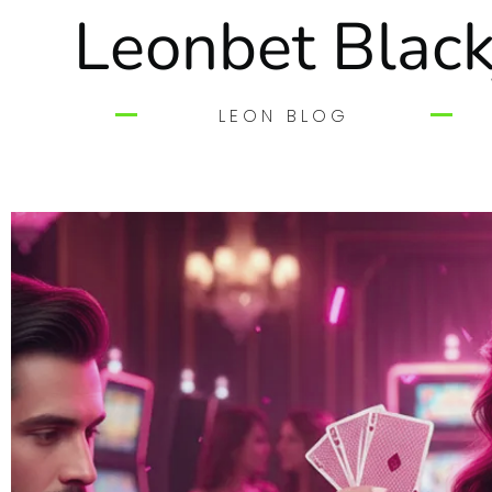
Leonbet Black
LEON BLOG