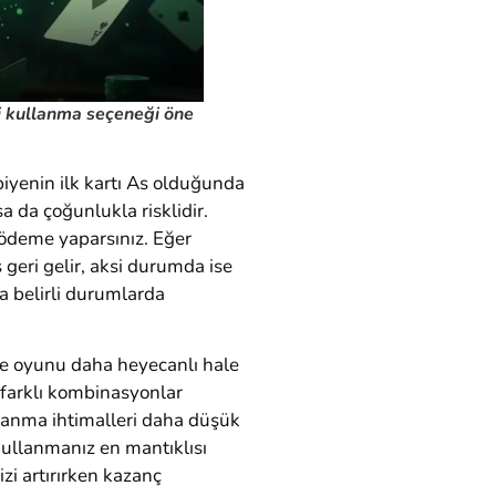
i kullanma seçeneği öne
upiyenin ilk kartı As olduğunda
 da çoğunlukla risklidir.
r ödeme yaparsınız. Eğer
 geri gelir, aksi durumda ise
ca belirli durumlarda
de oyunu daha heyecanlı hale
e farklı kombinasyonlar
azanma ihtimalleri daha düşük
ullanmanız en mantıklısı
zi artırırken kazanç