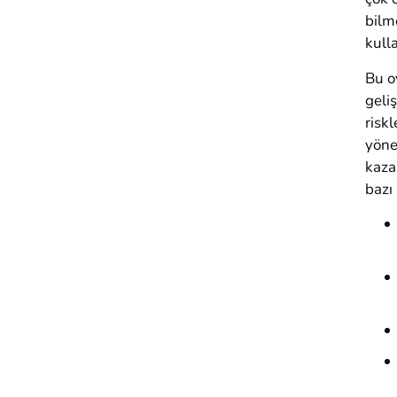
bilm
kulla
Bu o
geli
risk
yöne
kaza
bazı