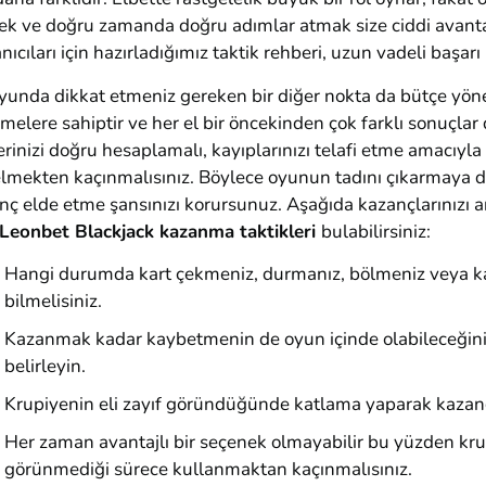
ek ve doğru zamanda doğru adımlar atmak size ciddi avanta
nıcıları için hazırladığımız taktik rehberi, uzun vadeli başarı i
yunda dikkat etmeniz gereken bir diğer nokta da bütçe yönet
şmelere sahiptir ve her el bir öncekinden çok farklı sonuçla
lerinizi doğru hesaplamalı, kayıplarınızı telafi etme amacıyla
lmekten kaçınmalısınız. Böylece oyunun tadını çıkarmaya 
nç elde etme şansınızı korursunuz. Aşağıda kazançlarınızı a
Leonbet Blackjack kazanma taktikleri
bulabilirsiniz:
Hangi durumda kart çekmeniz, durmanız, bölmeniz veya k
bilmelisiniz.
Kazanmak kadar kaybetmenin de oyun içinde olabileceğini k
belirleyin.
Krupiyenin eli zayıf göründüğünde katlama yaparak kazancını
Her zaman avantajlı bir seçenek olmayabilir bu yüzden kru
görünmediği sürece kullanmaktan kaçınmalısınız.