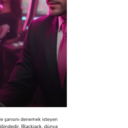
nde şansını denemek isteyen
liğindedir. Blackjack, dünya