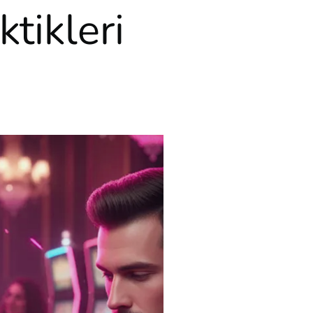
tikleri