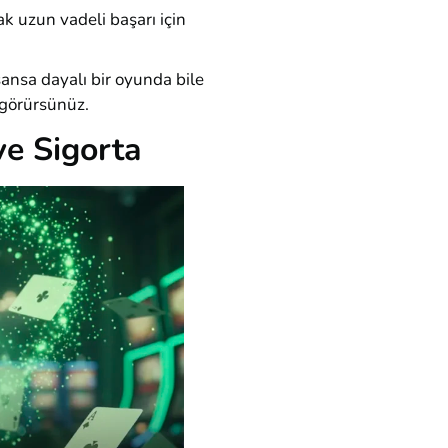
k uzun vadeli başarı için
ansa dayalı bir oyunda bile
 görürsünüz.
ve Sigorta