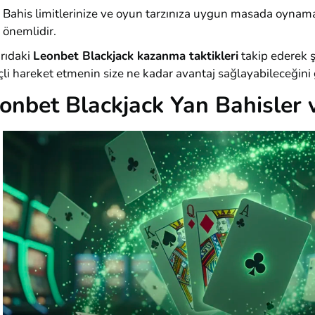
Bahis limitlerinize ve oyun tarzınıza uygun masada oynama
önemlidir.
rıdaki
Leonbet Blackjack kazanma taktikleri
takip ederek ş
nçli hareket etmenin size ne kadar avantaj sağlayabileceğini
onbet Blackjack Yan Bahisler 